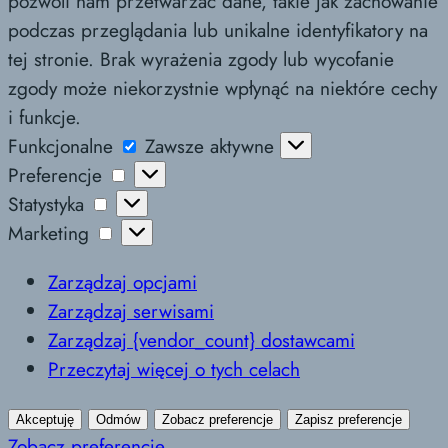
pozwoli nam przetwarzać dane, takie jak zachowanie
podczas przeglądania lub unikalne identyfikatory na
tej stronie. Brak wyrażenia zgody lub wycofanie
zgody może niekorzystnie wpłynąć na niektóre cechy
i funkcje.
Funkcjonalne
Funkcjonalne
Zawsze aktywne
Preferencje
Preferencje
Statystyka
Statystyka
Marketing
Marketing
Zarządzaj opcjami
Zarządzaj serwisami
Zarządzaj {vendor_count} dostawcami
Przeczytaj więcej o tych celach
Akceptuję
Odmów
Zobacz preferencje
Zapisz preferencje
Zobacz preferencje