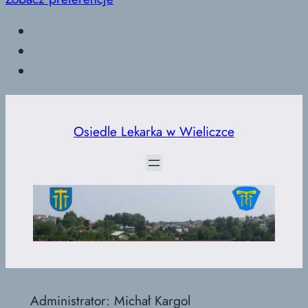
Przejdź
do
Osiedle Lekarka w Wieliczce
treści
Administrator: Michał Kargol