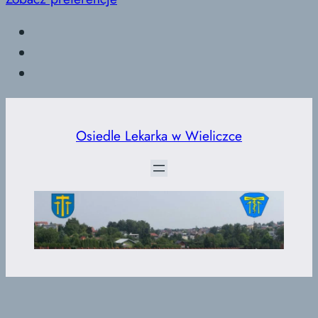
Przejdź
do
Osiedle Lekarka w Wieliczce
treści