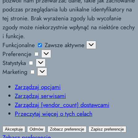
pozwoli nam przetwarzać dane, takie jak zachowanie
podczas przeglądania lub unikalne identyfikatory na
tej stronie. Brak wyrażenia zgody lub wycofanie
zgody może niekorzystnie wpłynąć na niektóre cechy
i funkcje.
Funkcjonalne
Funkcjonalne
Zawsze aktywne
Preferencje
Preferencje
Statystyka
Statystyka
Marketing
Marketing
Zarządzaj opcjami
Zarządzaj serwisami
Zarządzaj {vendor_count} dostawcami
Przeczytaj więcej o tych celach
Akceptuję
Odmów
Zobacz preferencje
Zapisz preferencje
Zobacz preferencje