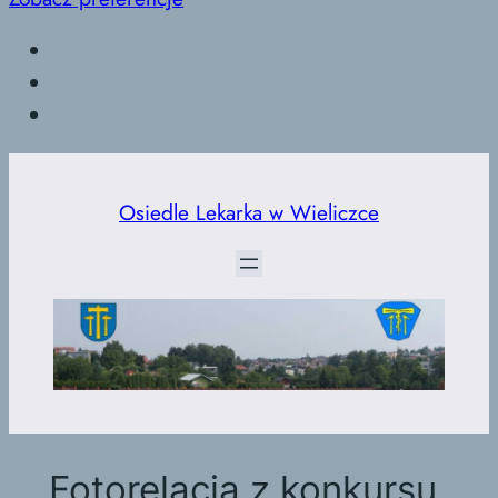
Przejdź
do
Osiedle Lekarka w Wieliczce
treści
Fotorelacja z konkursu