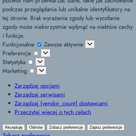
pozwoli nam przetwarzać dane, takie jak zachowanie
podczas przeglądania lub unikalne identyfikatory na
tej stronie. Brak wyrażenia zgody lub wycofanie
zgody może niekorzystnie wpłynąć na niektóre cechy
i funkcje.
Funkcjonalne
Funkcjonalne
Zawsze aktywne
Preferencje
Preferencje
Statystyka
Statystyka
Marketing
Marketing
Zarządzaj opcjami
Zarządzaj serwisami
Zarządzaj {vendor_count} dostawcami
Przeczytaj więcej o tych celach
Akceptuję
Odmów
Zobacz preferencje
Zapisz preferencje
Zobacz preferencje