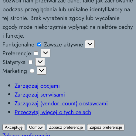
pozwoli nam przetwarzać dane, takie jak zachowanie
podczas przeglądania lub unikalne identyfikatory na
tej stronie. Brak wyrażenia zgody lub wycofanie
zgody może niekorzystnie wpłynąć na niektóre cechy
i funkcje.
Funkcjonalne
Funkcjonalne
Zawsze aktywne
Preferencje
Preferencje
Statystyka
Statystyka
Marketing
Marketing
Zarządzaj opcjami
Zarządzaj serwisami
Zarządzaj {vendor_count} dostawcami
Przeczytaj więcej o tych celach
Akceptuję
Odmów
Zobacz preferencje
Zapisz preferencje
Zobacz preferencje