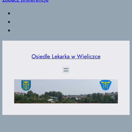
Przejdź
do
Osiedle Lekarka w Wieliczce
treści